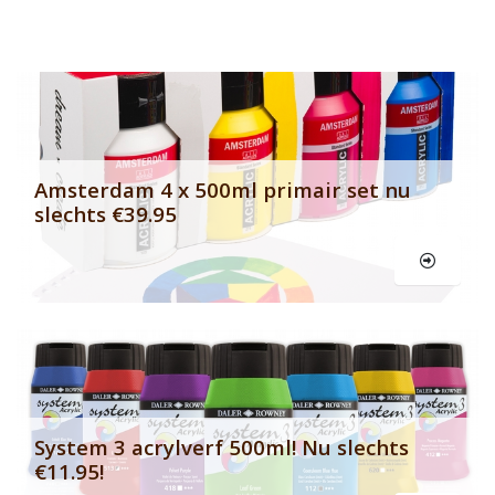
Banner row 2
Le
Amsterdam 4 x 500ml primair set nu
slechts €39.95
Le
System 3 acrylverf 500ml! Nu slechts
€11.95!