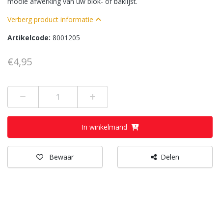
mooie afwerking van uw blok- of baklijst.
Verberg product informatie
Artikelcode:
8001205
€4,95
Min 1
Plus 1
In winkelmand
Bewaar
Delen