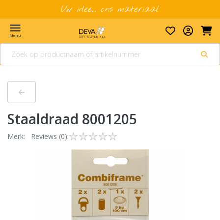
Uw idee... ons materiaal
menu
Menu
staaldraad 8001205
Merk:
Reviews (0):