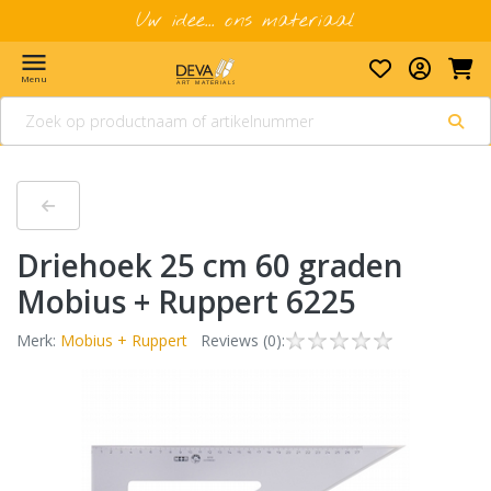
Uw idee... ons materiaal
menu
Menu
Driehoek 25 cm 60 graden
Mobius + Ruppert 6225
Merk:
Mobius + Ruppert
Reviews (0):