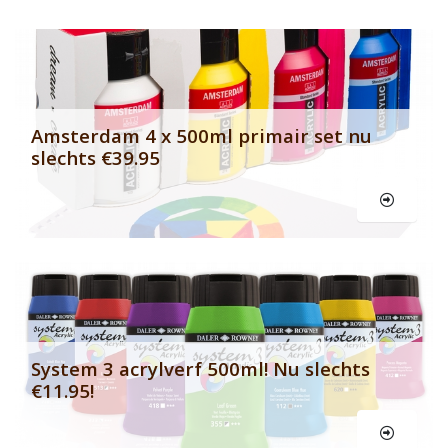
Banner row 2
Le
Amsterdam 4 x 500ml primair set nu
slechts €39.95
Le
System 3 acrylverf 500ml! Nu slechts
€11.95!