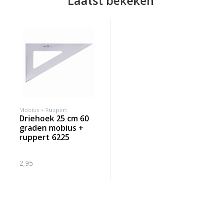
Laatst bekeken
Mobius + Ruppert
driehoek 25 cm 60
graden mobius +
ruppert 6225
2,95