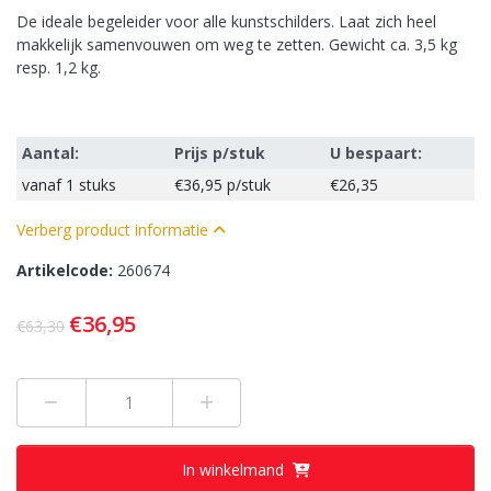
De ideale begeleider voor alle kunstschilders. Laat zich heel
makkelijk samenvouwen
om weg te zetten. Gewicht ca. 3,5 kg
resp. 1,2 kg.
Aantal:
Prijs p/stuk
U bespaart:
vanaf
1 stuks
€36,95
p/stuk
€26,35
Verberg product informatie
Artikelcode:
260674
€36,95
€63,30
Min 1
Plus 1
In winkelmand