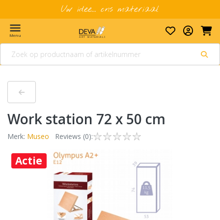
Uw idee... ons materiaal
menu
Menu
Work station 72 x 50 cm
Merk:
Museo
Reviews (0):
Actie