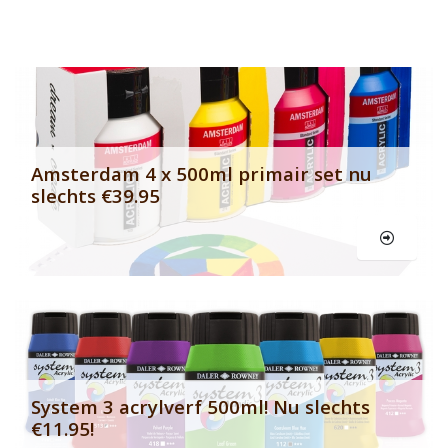
Banner row 2
Le
Amsterdam 4 x 500ml primair set nu
slechts €39.95
Le
System 3 acrylverf 500ml! Nu slechts
€11.95!