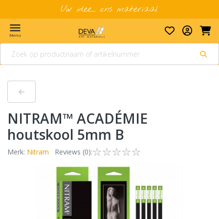
Uw idee... ons materiaal
menu
Menu
NITRAM™ ACADÉMIE
houtskool 5mm B
Merk:
Nitram
Reviews (0):