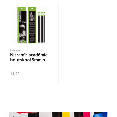
Nitram
nitram™ académie
houtskool 5mm b
11,95
Banner row 2
Le