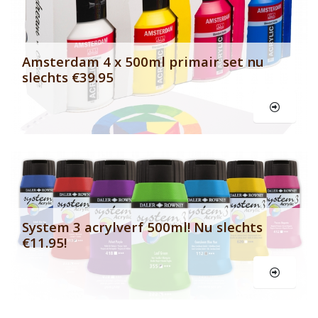
Amsterdam 4 x 500ml primair set nu
slechts €39.95
Le
System 3 acrylverf 500ml! Nu slechts
€11.95!