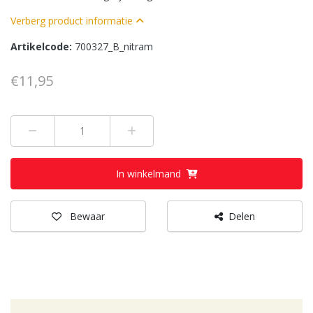
Verberg product informatie
Artikelcode:
700327_B_nitram
€11,95
Min 1
Plus 1
In winkelmand
Bewaar
Delen