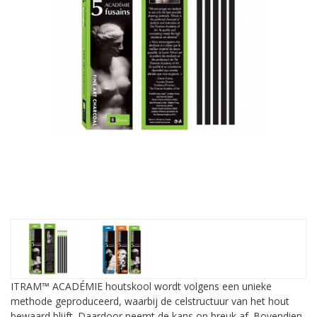
ITRAM™ ACADÉMIE houtskool wordt volgens een unieke
methode geproduceerd, waarbij de celstructuur van het hout
bewaard blijft. Daardoor neemt de kans op breuk af. Bovendien