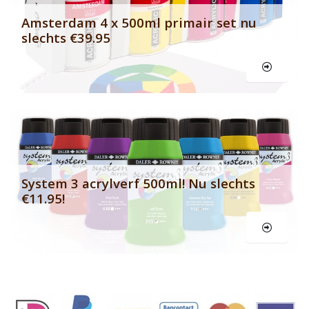
Amsterdam 4 x 500ml primair set nu
slechts €39.95
Le
System 3 acrylverf 500ml! Nu slechts
€11.95!