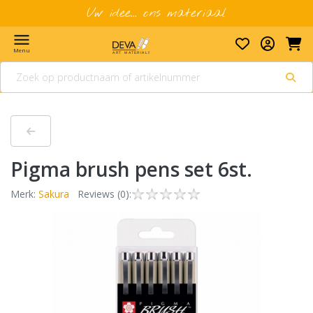
Uw idee... ons materiaal
menu
Menu
Pigma brush pens set 6st.
Merk:
Sakura
Reviews (0):