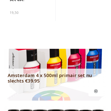
19,50
Banner row 2
Le
Amsterdam 4 x 500ml primair set nu
slechts €39.95
Le