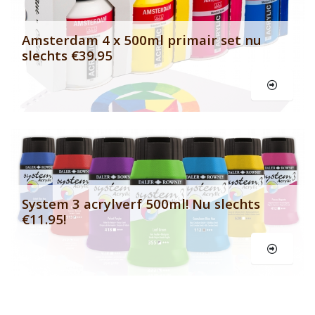
Amsterdam 4 x 500ml primair set nu
slechts €39.95
Le
System 3 acrylverf 500ml! Nu slechts
€11.95!