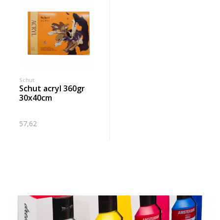
Schut
schut acryl 360gr
30x40cm
57,62
Banner row 2
Le