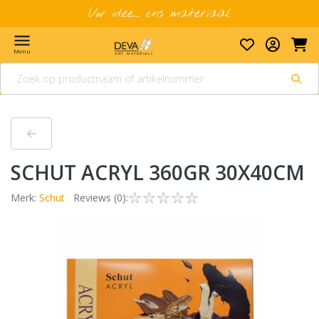
Uw idee... ons materiaal
menu
Menu
SCHUT ACRYL 360GR 30X40CM
Merk:
Schut
Reviews (0):