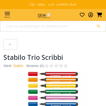
Uw idee... ons materiaal
menu
Menu
Stabilo Trio Scribbi
Merk:
Stabilo
Reviews (0):