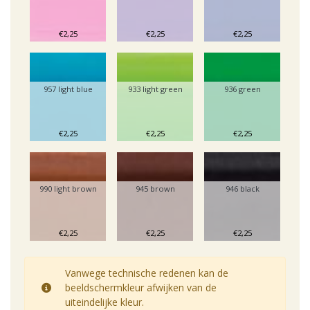
€2,25
€2,25
€2,25
957 light blue
933 light green
936 green
€2,25
€2,25
€2,25
990 light brown
945 brown
946 black
€2,25
€2,25
€2,25
Vanwege technische redenen kan de
beeldschermkleur afwijken van de
uiteindelijke kleur.