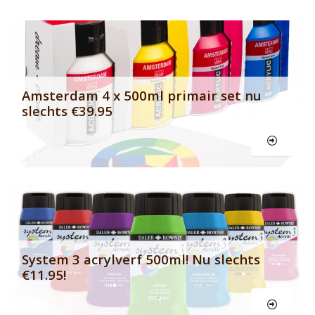
Banner row 2
Le
Amsterdam 4 x 500ml primair set nu
slechts €39.95
Le
System 3 acrylverf 500ml! Nu slechts
€11.95!