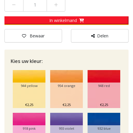
Min 1
Plus 1
In winkelmand
Bewaar
Delen
Kies uw
kleur:
944 yellow
954 orange
948 red
€2,25
€2,25
€2,25
918 pink
955 violet
932 blue