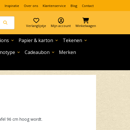
Inspiratie
Over ons
Klantenservice
Blog
Contact
Verlanglijstje
Mijn account
Winkelwagen
ions
Papier & karton
Tekenen
expand_more
expand_more
expand_more
notype
Cadeaubon
Merken
expand_more
expand_more
afel 96 cm hoog wordt.