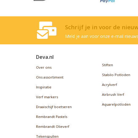
Schrijf je in voor de nieu
Meld je aan voor onze e-mail nieuws
Deva.nl
Stiften
Over ons
Stabilo Potloden
Ons assortiment
Acrylverf
Inspiratie
Airbrush Verf
Verf markers
Aquarelpotloden
Draaischijf boetseren
Rembrandt Pastels
Rembrandt Olieverf
Tekenspullen