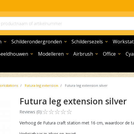
n
Schilderondergronden
Schildersezels
Workstat
expand_more
expand_more
expand_more
Beeldhouwen
Modelleren
Airbrush
Office
Cya
expand_more
expand_more
expand_more
expand_more
orkstations
Futura leg extension
Futura leg extension silver
Futura leg extension silver
Reviews (0):
Verhoog de Futura craft station met 16 cm, waardoor de t
Verkrijgbaar in zilver en zwart.