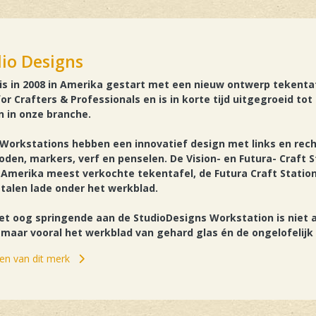
io Designs
is in 2008 in Amerika gestart met een nieuw ontwerp tekentaf
r Crafters & Professionals en is in korte tijd uitgegroeid to
 in onze branche.
Workstations hebben een innovatief design met links en rec
loden, markers, verf en penselen. De Vision- en Futura- Craft
n Amerika meest verkochte tekentafel, de Futura Craft Statio
stalen lade onder het werkblad.
et oog springende aan de StudioDesigns Workstation is niet 
t maar vooral het werkblad van gehard glas én de ongelofelijk 
elen van dit merk