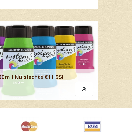
Lees meer
00ml! Nu slechts €11.95!