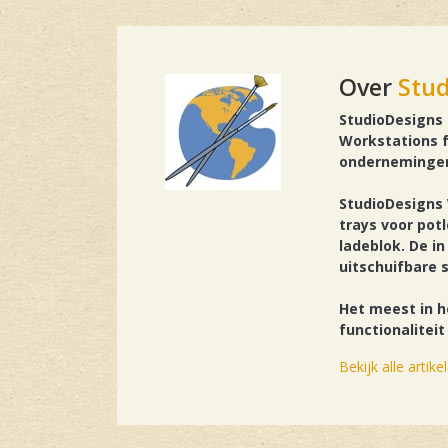
Over
Stud
StudioDesigns 
Workstations fo
ondernemingen
StudioDesigns 
trays voor pot
ladeblok. De i
uitschuifbare 
Het meest in h
functionalitei
Bekijk alle artik