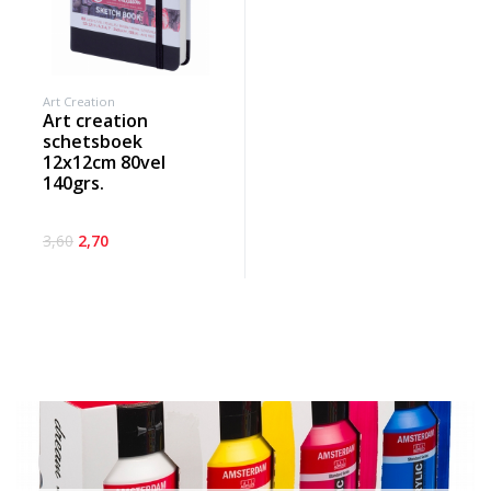
Art Creation
art creation
schetsboek
12x12cm 80vel
140grs.
3,60
2,70
Banner row 2
Le