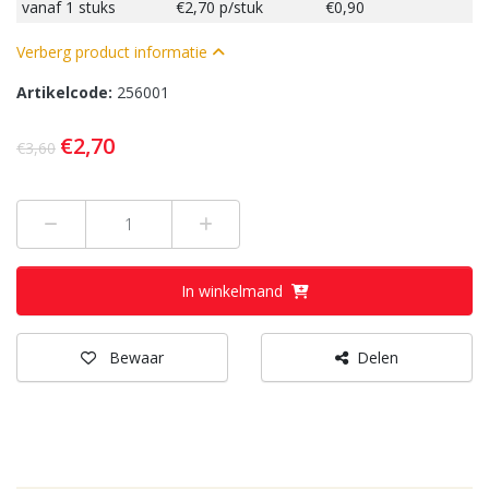
vanaf
1 stuks
€2,70
p/stuk
€0,90
Verberg product informatie
Artikelcode:
256001
€2,70
€3,60
Min 1
Plus 1
In winkelmand
Bewaar
Delen