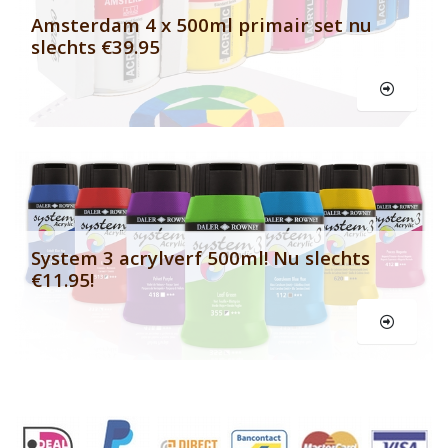
Amsterdam 4 x 500ml primair set nu
slechts €39.95
Le
System 3 acrylverf 500ml! Nu slechts
€11.95!