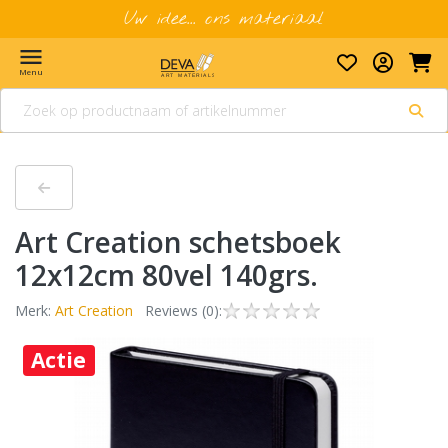
Uw idee... ons materiaal
menu
Menu
Art Creation schetsboek
12x12cm 80vel 140grs.
Merk:
Art Creation
Reviews (0):
Actie