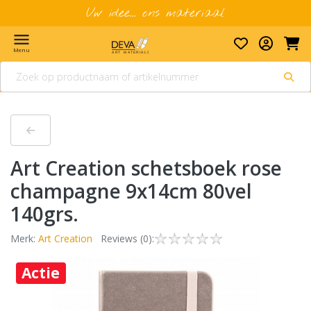
Uw idee... ons materiaal
menu
Menu
Art Creation schetsboek rose
champagne 9x14cm 80vel
140grs.
Merk:
Art Creation
Reviews (0):
Actie