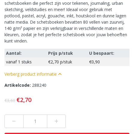
schetsboeken die perfect zijn voor tekenen, journaling, urban
sketching, veldstudies en meer! Ideaal voor gebruik met
potlood, pastel, acryl, gouache, inkt, houtskool en dunne lagen
natte media. De schetsboeken bevatten 80 vellen van zuurvrij,
140 g/m² papier en zijn verkrijgbaar in verschillende maten en
kleuren, zodat je het perfecte schetsboek voor jouw behoeften
kunt vinden.
Aantal:
Prijs p/stuk
U bespaart:
vanaf
1 stuks
€2,70
p/stuk
€0,90
Verberg product informatie
Artikelcode:
288240
€2,70
€3,60
Min 1
Plus 1