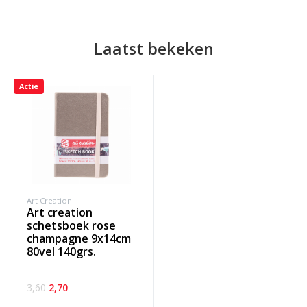
Laatst bekeken
Actie
Art Creation
art creation
schetsboek rose
champagne 9x14cm
80vel 140grs.
3,60
2,70