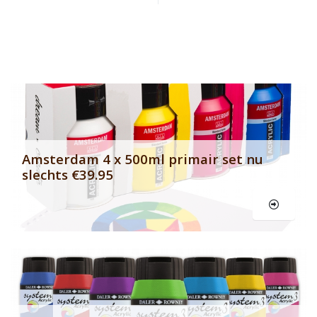
Banner row 2
Le
Amsterdam 4 x 500ml primair set nu
slechts €39.95
Le