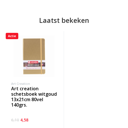
Laatst bekeken
Actie
Art Creation
art creation
schetsboek witgoud
13x21cm 80vel
140grs.
6,10
4,58