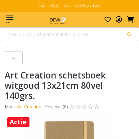
Uw idee... ons materiaal
menu
Menu
Art Creation schetsboek
witgoud 13x21cm 80vel
140grs.
Merk:
Art Creation
Reviews (0):
Actie