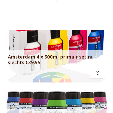
Banner row 2
Le
Amsterdam 4 x 500ml primair set nu
slechts €39.95
Le