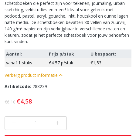
schetsboeken die perfect zijn voor tekenen, journaling, urban
sketching, veldstudies en meer! Ideaal voor gebruik met
potlood, pastel, acryl, gouache, inkt, houtskool en dunne lagen
natte media. De schetsboeken bevatten 80 vellen van zuurvrij,
140 g/m² papier en zijn verkrijgbaar in verschillende maten en
kleuren, zodat je het perfecte schetsboek voor jouw behoeften
kunt vinden.
Aantal:
Prijs p/stuk
U bespaart:
vanaf
1 stuks
€4,57
p/stuk
€1,53
Verberg product informatie
Artikelcode:
288239
€4,58
€6,10
Min 1
Plus 1