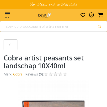
Uw idee... ons materiaal
menu
Menu
Cobra artist peasants set
landschap 10X40ml
Merk:
Cobra
Reviews (0):