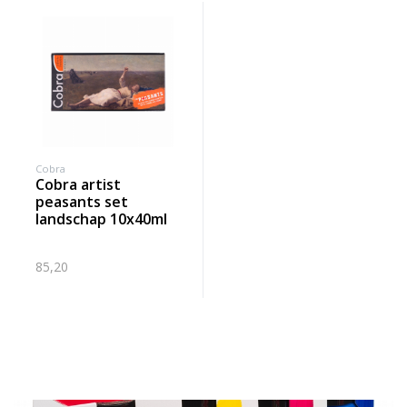
Cobra
cobra artist
peasants set
landschap 10x40ml
85,20