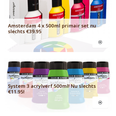
Banner row 2
Le
Amsterdam 4 x 500ml primair set nu
slechts €39.95
Le
System 3 acrylverf 500ml! Nu slechts
€11.95!