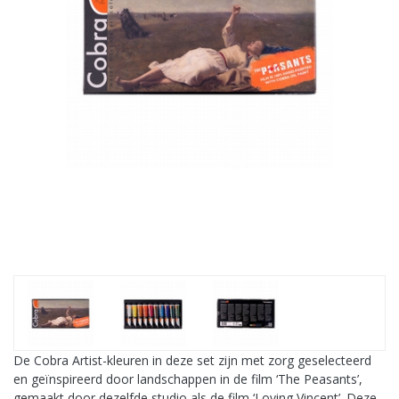
De Cobra Artist-kleuren in deze set zijn met zorg geselecteerd
en geïnspireerd door landschappen in de film ‘The Peasants’,
gemaakt door dezelfde studio als de film ‘Loving Vincent’. Deze