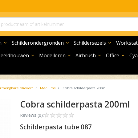
n
Schilderondergronden
Schildersezels
Workstat
expand_more
expand_more
expand_more
Beeldhouwen
Modelleren
Airbrush
Office
Cya
expand_more
expand_more
expand_more
expand_more
rmengbare olieverf
Mediums
Cobra schilderpasta 200ml
Cobra schilderpasta 200ml
Reviews (0):
Schilderpasta tube 087