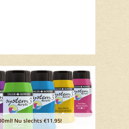
Lees meer
00ml! Nu slechts €11.95!