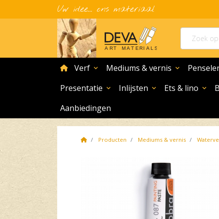
Uw idee... ons materiaal
home
Verf
Mediums & vernis
Pensele
expand_more
expand_more
Presentatie
Inlijsten
Ets & lino
expand_more
expand_more
expand_more
Aanbiedingen
Home
Producten
Mediums & vernis
Waterve