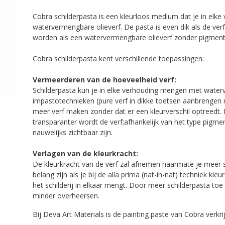
Cobra schilderpasta is een kleurloos medium dat je in elk
watervermengbare olieverf. De pasta is even dik als de v
worden als een watervermengbare olieverf zonder pigment
Cobra schilderpasta kent verschillende toepassingen:
Vermeerderen van de hoeveelheid verf:
Schilderpasta kun je in elke verhouding mengen met waterv
impastotechnieken (pure verf in dikke toetsen aanbrengen
meer verf maken zonder dat er een kleurverschil optreedt.
transparanter wordt de verf;afhankelijk van het type pigment
nauwelijks zichtbaar zijn.
Verlagen van de kleurkracht:
De kleurkracht van de verf zal afnemen naarmate je meer s
belang zijn als je bij de alla prima (nat-in-nat) techniek kl
het schilderij in elkaar mengt. Door meer schilderpasta toe
minder overheersen.
Bij Deva Art Materials is de painting paste van Cobra verkr