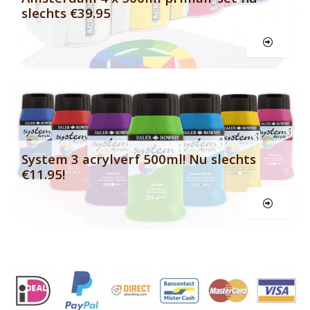
slechts €39.95
Le
System 3 acrylverf 500ml! Nu slechts
€11.95!