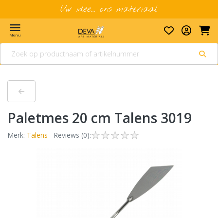
Uw idee... ons materiaal
menu
Menu
Paletmes 20 cm Talens 3019
Merk:
Talens
Reviews (0):