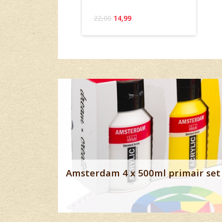
22,00
14,99
Banner row 2
Amsterdam 4 x 500ml primair set 