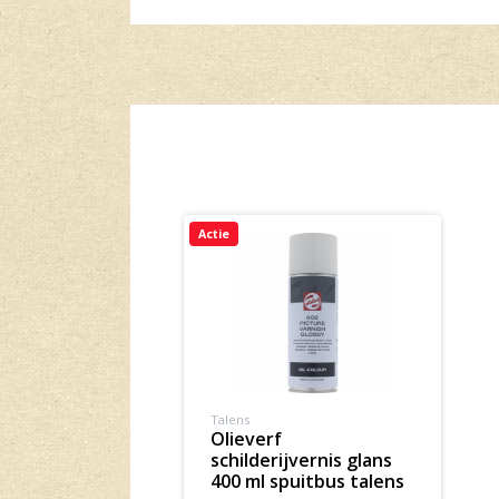
Actie
Talens
olieverf
schilderijvernis glans
400 ml spuitbus talens