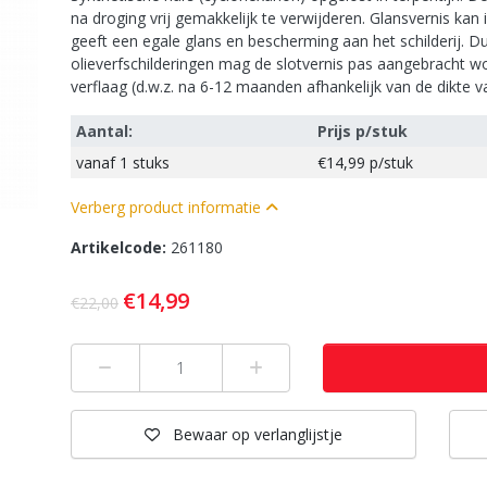
na droging vrij gemakkelijk te verwijderen. Glansvernis k
geeft een egale glans en bescherming aan het schilderij. D
olieverfschilderingen mag de slotvernis pas aangebracht 
verflaag (d.w.z. na 6-12 maanden afhankelijk van de dikte v
Aantal:
Prijs p/stuk
vanaf
1 stuks
€14,99
p/stuk
Verberg product informatie
Artikelcode:
261180
€14,99
€22,00
Min 1
Plus 1
Bewaar
op verlanglijstje