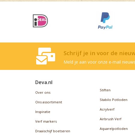
Schrijf je in voor de nieu
Meld je aan voor onze e-mail nieuws
Deva.nl
Stiften
Over ons
Stabilo Potloden
Ons assortiment
Acrylverf
Inspiratie
Airbrush Verf
Verf markers
Aquarelpotloden
Draaischijf boetseren