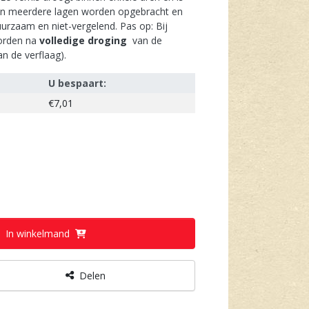
an in meerdere lagen worden opgebracht en
uurzaam en niet-vergelend. Pas op: Bij
worden na
volledige droging
van de
an de verflaag).
U bespaart:
€7,01
In winkelmand
Delen