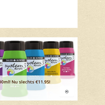
Lees meer
00ml! Nu slechts €11.95!