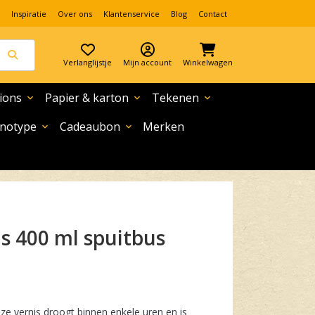
Inspiratie
Over ons
Klantenservice
Blog
Contact
Verlanglijstje
Mijn account
Winkelwagen
ions
Papier & karton
Tekenen
expand_more
expand_more
expand_more
notype
Cadeaubon
Merken
expand_more
expand_more
ze vernis droogt binnen enkele uren en is