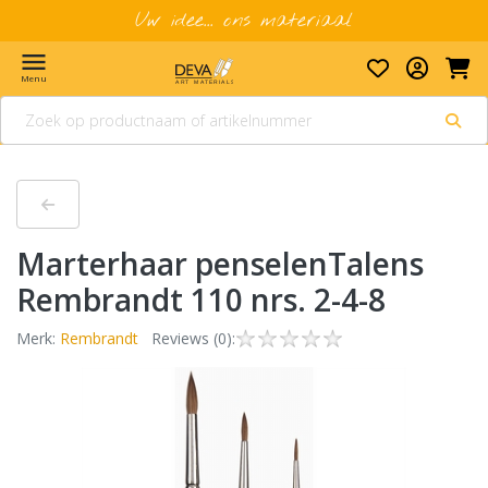
Uw idee... ons materiaal
menu
Menu
Marterhaar penselenTalens
Rembrandt 110 nrs. 2-4-8
Merk:
Rembrandt
Reviews (0):