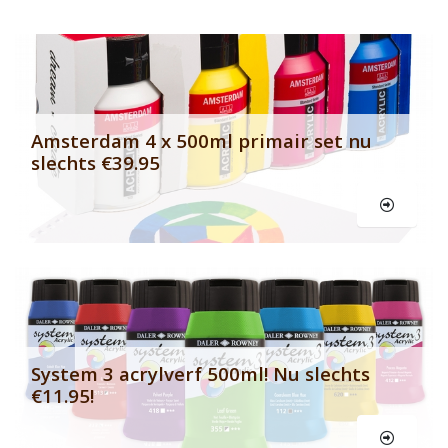
Banner row 2
Le
Amsterdam 4 x 500ml primair set nu
slechts €39.95
Le
System 3 acrylverf 500ml! Nu slechts
€11.95!