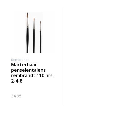
Rembrandt
marterhaar
penselentalens
rembrandt 110 nrs.
2-4-8
34,95