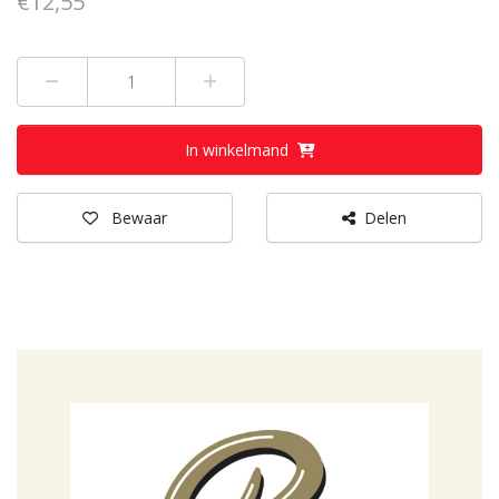
€12,55
Min 1
Plus 1
In winkelmand
Bewaar
Delen