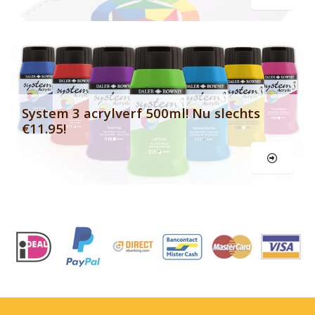
Le
System 3 acrylverf 500ml! Nu slechts
€11.95!