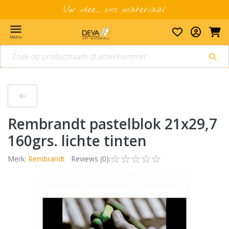
Uw idee... ons materiaal
menu
Menu
Rembrandt pastelblok 21x29,7
160grs. lichte tinten
Merk:
Rembrandt
Reviews (0):