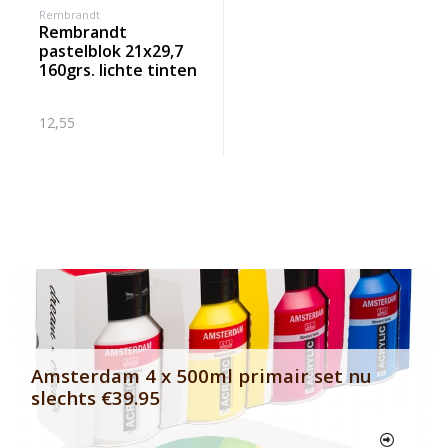
Rembrandt
rembrandt
pastelblok 21x29,7
160grs. lichte tinten
12,55
Banner row 2
Le
Amsterdam 4 x 500ml primair set nu
slechts €39.95