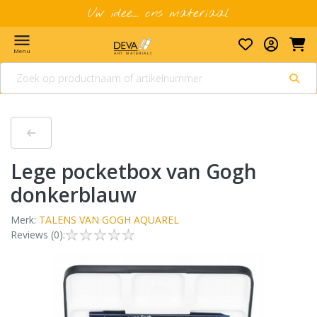
Uw idee... ons materiaal
menu
Menu
Lege pocketbox van Gogh
donkerblauw
Merk:
TALENS VAN GOGH AQUAREL
Reviews (0):