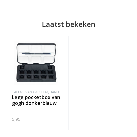
Laatst bekeken
TALENS VAN GOGH AQUAREL
lege pocketbox van
gogh donkerblauw
5,95