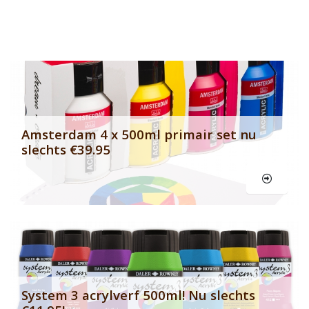
Banner row 2
Le
Amsterdam 4 x 500ml primair set nu
slechts €39.95
Le
System 3 acrylverf 500ml! Nu slechts