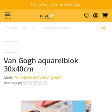
Uw idee... ons materiaal
menu
Menu
van Gogh aquarelblok
30x40cm
Merk:
TALENS VAN GOGH AQUAREL
Reviews (0):