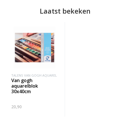
Laatst bekeken
TALENS VAN GOGH AQUAREL
van gogh
aquarelblok
30x40cm
20,90