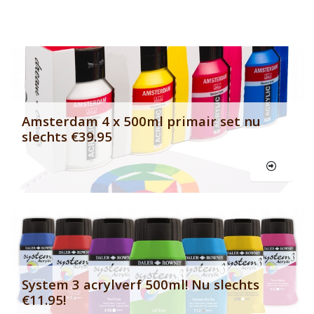
Banner row 2
Le
Amsterdam 4 x 500ml primair set nu
slechts €39.95
Le
System 3 acrylverf 500ml! Nu slechts
€11.95!