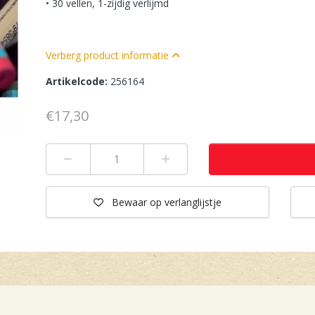
• 30 vellen, 1-zijdig verlijmd
Verberg product informatie
Artikelcode:
256164
€17,30
Min 1
Plus 1
Bewaar
op verlanglijstje