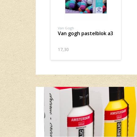
Van Gogh
van gogh pastelblok a3
17,30
Banner row 2