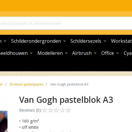
n
Schilderondergronden
Schildersezels
Workstat
expand_more
expand_more
expand_more
Beeldhouwen
Modelleren
Airbrush
Office
Cya
expand_more
expand_more
expand_more
expand_more
er
Blokken pastelpapier
Van Gogh pastelblok A3
Van Gogh pastelblok A3
Reviews (0):
• 160 g/m²
• off white