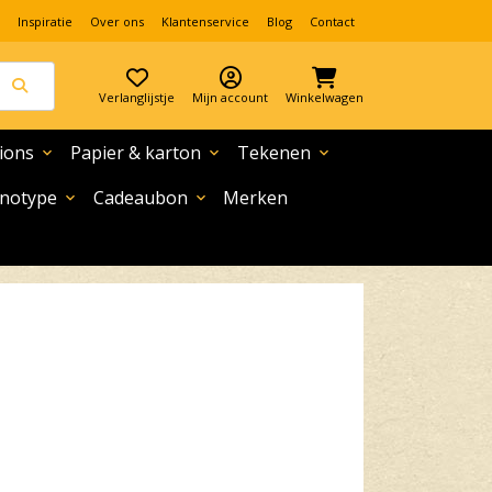
Inspiratie
Over ons
Klantenservice
Blog
Contact
Verlanglijstje
Mijn account
Winkelwagen
ions
Papier & karton
Tekenen
expand_more
expand_more
expand_more
notype
Cadeaubon
Merken
expand_more
expand_more