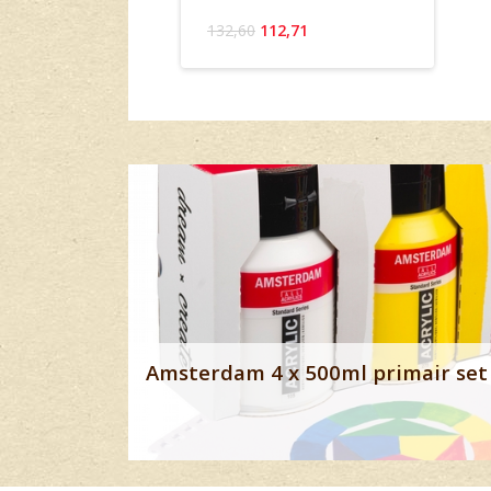
132,60
112,71
Banner row 2
Amsterdam 4 x 500ml primair set 