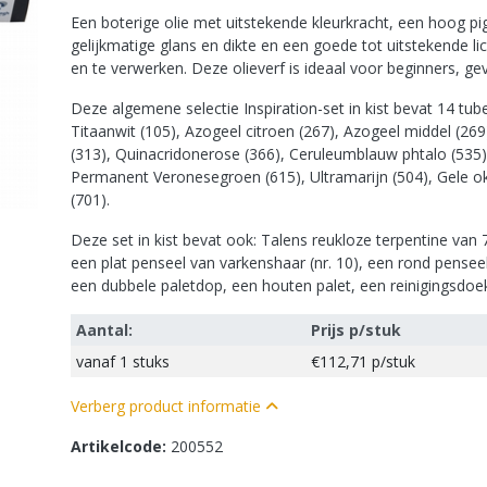
Een boterige olie met uitstekende kleurkracht, een hoog p
gelijkmatige glans en dikte en een goede tot uitstekende 
en te verwerken. Deze olieverf is ideaal voor beginners, g
Deze algemene selectie Inspiration-set in kist bevat 14 tub
Titaanwit (105), Azogeel citroen (267), Azogeel middel (26
(313), Quinacridonerose (366), Ceruleumblauw phtalo (535)
Permanent Veronesegroen (615), Ultramarijn (504), Gele o
(701).
Deze set in kist bevat ook: Talens reukloze terpentine van
een plat penseel van varkenshaar (nr. 10), een rond penseel
een dubbele paletdop, een houten palet, een reinigingsdoe
Aantal:
Prijs p/stuk
vanaf
1 stuks
€112,71
p/stuk
Verberg product informatie
Artikelcode:
200552