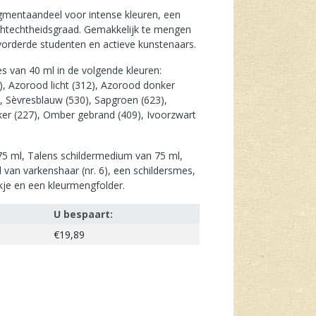
igmentaandeel voor intense kleuren, een
lichtechtheidsgraad. Gemakkelijk te mengen
evorderde studenten en actieve kunstenaars.
es van 40 ml in de volgende kleuren:
9), Azorood licht (312), Azorood donker
, Sèvresblauw (530), Sapgroen (623),
ker (227), Omber gebrand (409), Ivoorzwart
 75 ml, Talens schildermedium van 75 ml,
 van varkenshaar (nr. 6), een schildersmes,
kje en een kleurmengfolder.
U bespaart:
€19,89