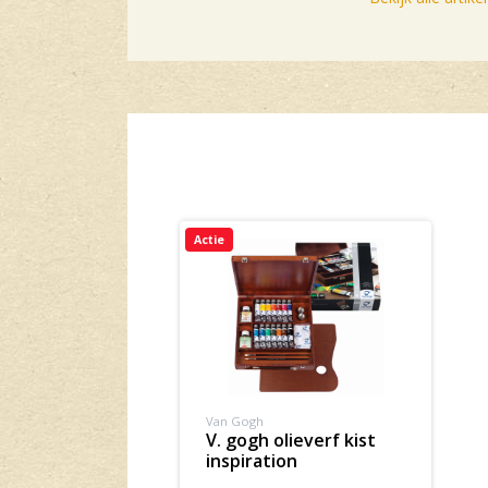
Actie
Van Gogh
v. gogh olieverf kist
inspiration