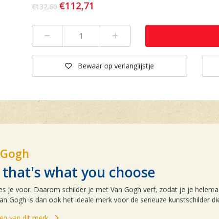
€112,71
€132,60
Min 1
Plus 1
Bewaar
op verlanglijstje
 Gogh
y, that's what you choose
ies je voor. Daarom schilder je met Van Gogh verf, zodat je je helemaal
an Gogh is dan ook het ideale merk voor de serieuze kunstschilder die 
elen van dit merk