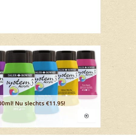
Lees meer
00ml! Nu slechts €11.95!