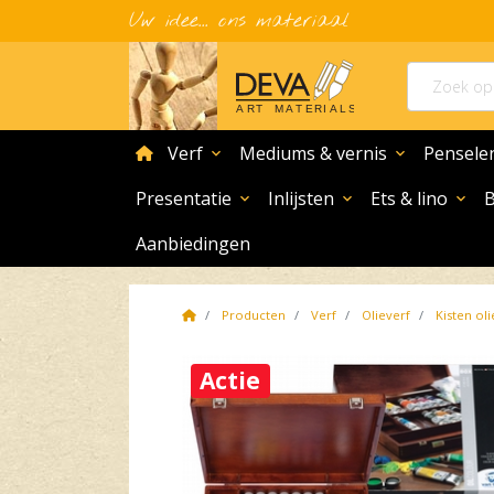
Uw idee... ons materiaal
home
Verf
Mediums & vernis
Pensele
expand_more
expand_more
Presentatie
Inlijsten
Ets & lino
expand_more
expand_more
expand_more
Aanbiedingen
Home
Producten
Verf
Olieverf
Kisten oli
Actie