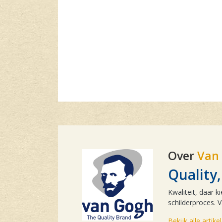
Over
Van
Qualit
Kwaliteit, daar k
schilderproces. V
Bekijk alle artik