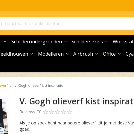
n
Schilderondergronden
Schildersezels
Workstat
expand_more
expand_more
expand_more
Beeldhouwen
Modelleren
Airbrush
Office
Cya
expand_more
expand_more
expand_more
expand_more
everf
v. Gogh olieverf kist inspiration
v. Gogh olieverf kist inspira
Reviews (0):
Als je op zoek bent naar betere olieverf, zit je met deze 
goed.