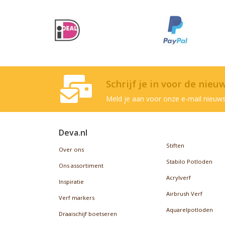
Schrijf je in voor de nieu
Meld je aan voor onze e-mail nieuws
Deva.nl
Stiften
Over ons
Stabilo Potloden
Ons assortiment
Acrylverf
Inspiratie
Airbrush Verf
Verf markers
Aquarelpotloden
Draaischijf boetseren