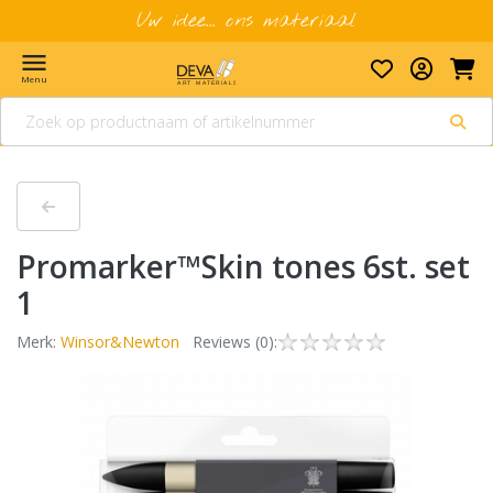
Uw idee... ons materiaal
menu
Menu
Promarker™Skin tones 6st. set
1
Merk:
Winsor&Newton
Reviews (0):