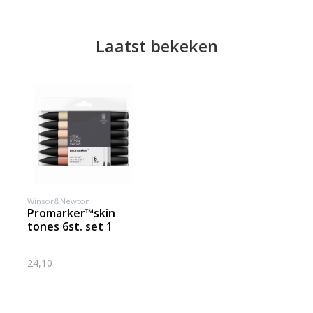
Laatst bekeken
Winsor&Newton
promarker™skin
tones 6st. set 1
24,10