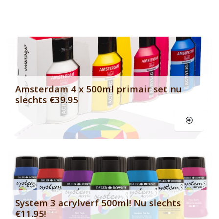
Banner row 2
Le
Amsterdam 4 x 500ml primair set nu
slechts €39.95
Le
System 3 acrylverf 500ml! Nu slechts
€11.95!