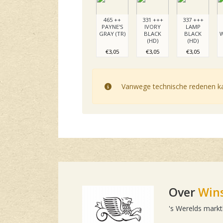
465 ++
331 +++
337 +++
PAYNE'S
IVORY
LAMP
GRAY (TR)
BLACK
BLACK
W
(HD)
(HD)
€3,05
€3,05
€3,05
Vanwege technische redenen kan
Over
Win
's Werelds marktle