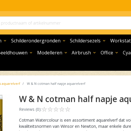
n
Schilderondergronden
Schildersezels
Workstat
expand_more
expand_more
expand_more
Beeldhouwen
Modelleren
Airbrush
Office
Cya
expand_more
expand_more
expand_more
expand_more
s aquarelverf
W & N cotman half napje aquarelverf
W & N cotman half napje aq
Reviews (0):
Cotman Watercolour is een assortiment aquarelverf dat vol
kwaliteitsnormen van Winsor en Newton, maar enkele dure