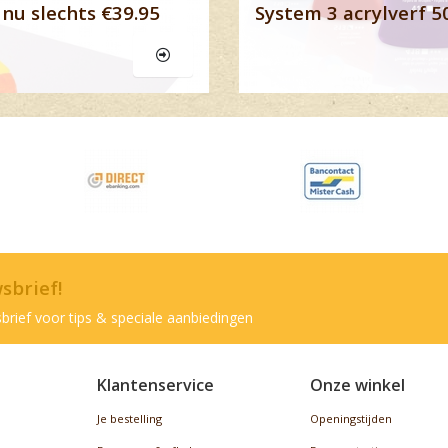
nu slechts €39.95
System 3 acrylverf 5
wsbrief!
brief voor tips & speciale aanbiedingen
Klantenservice
Onze winkel
Je bestelling
Openingstijden