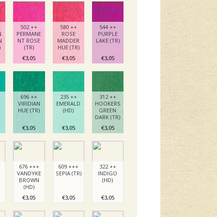
502 ++
580 ++
544 ++
N
PERMANE
ROSE
PURPLE
N
NT ROSE
MADDER
LAKE (TR)
)
(TR)
HUE (TR)
€3,05
€3,05
€3,05
696 ++
235 ++
312 ++
E
VIRIDIAN
EMERALD
HOOKERS
HUE (TR)
(HD)
GREEN
DARK (TR)
€3,05
€3,05
€3,05
676 +++
609 +++
322 ++
VANDYKE
SEPIA (TR)
INDIGO
BROWN
(HD)
(HD)
€3,05
€3,05
€3,05