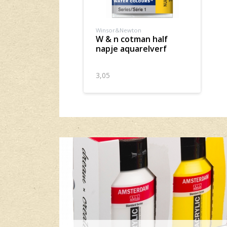
Winsor&Newton
w & n cotman half
napje aquarelverf
3,05
Banner row 2