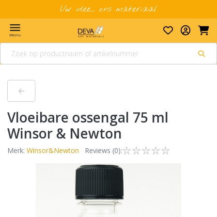
Uw idee... ons materiaal
menu
Menu
vloeibare ossengal 75 ml
Winsor & Newton
Merk:
Winsor&Newton
Reviews (0):