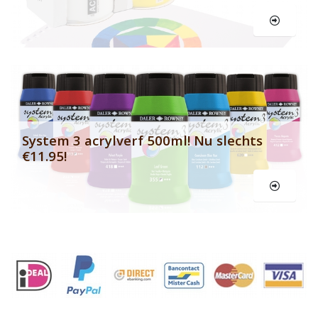
Le
System 3 acrylverf 500ml! Nu slechts
€11.95!