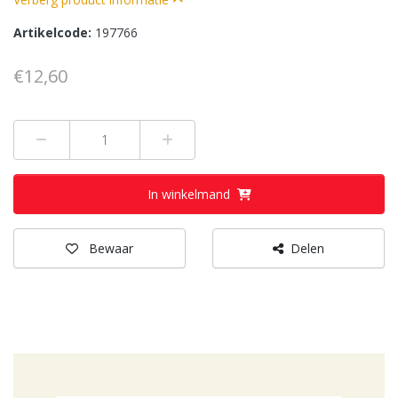
Artikelcode:
197766
€12,60
Min 1
Plus 1
In winkelmand
Bewaar
Delen