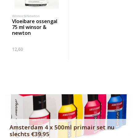
Winsor&Newton
vloeibare ossengal
75 ml winsor &
newton
12,60
Banner row 2
Le
Amsterdam 4 x 500ml primair set nu
slechts €39.95