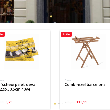
ie
Actie
eva
Deva
va
combi-ezel barcelona
2,9x30,5cm 40vel
,99
3,25
208,05
113,95