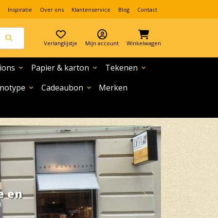
Inspiratie
Over ons
Klantenservice
Blog
Contact
Verlanglijstje
Mijn account
Winkelwagen
ions
Papier & karton
Tekenen
expand_more
expand_more
expand_more
notype
Cadeaubon
Merken
expand_more
expand_more
Lees meer
e en