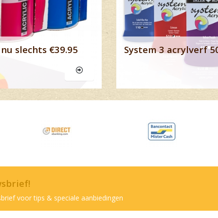
nu slechts €39.95
System 3 acrylverf 5
wsbrief!
brief voor tips & speciale aanbiedingen