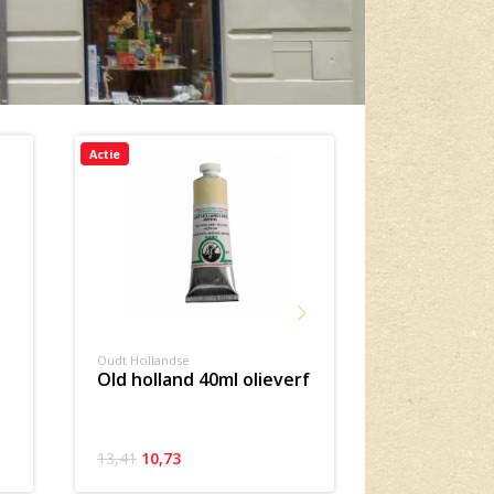
Actie
Actie
Oudt Hollandse
Rembrandt aqua
old holland 40ml olieverf
rembrandt aquarelverf
half napje
13,41
10,73
6,55
4,91