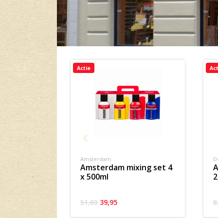
Product slider
Actie
Act
Amsterdam
D
amsterdam mixing set 4
afscheurpalet de
x 500ml
2
51,80
39,95
8