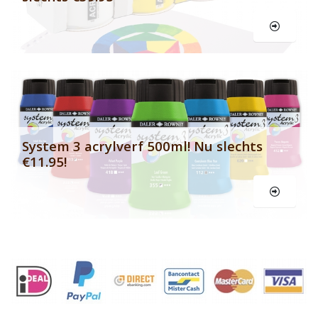
Le
System 3 acrylverf 500ml! Nu slechts
€11.95!