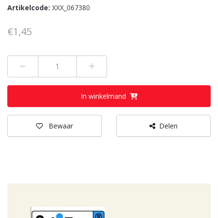
Artikelcode:
XXX_067380
€1,45
Min 1
Plus 1
In winkelmand
Bewaar
Delen