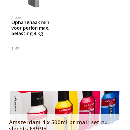
Artitec
ophanghaak mini
voor perlon max.
belasting 4 kg
1,45
Banner row 2
Le
Amsterdam 4 x 500ml primair set nu
slechts €39.95