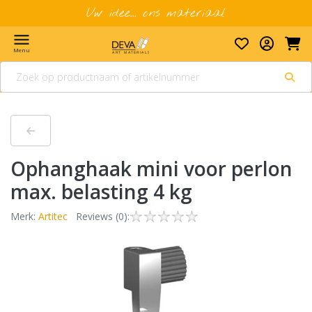
Uw idee... ons materiaal
menu
Menu
Ophanghaak mini voor perlon
max. belasting 4 kg
Merk:
Artitec
Reviews (0):