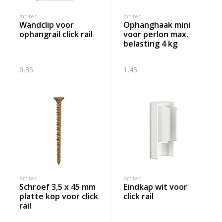
Artitec
Artitec
wandclip voor
ophanghaak mini
ophangrail click rail
voor perlon max.
belasting 4 kg
0,35
1,45
Artitec
Artitec
schroef 3,5 x 45 mm
eindkap wit voor
platte kop voor click
click rail
rail