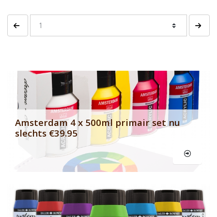
Vorige pagina
Volgen
Banner row 2
Le
Amsterdam 4 x 500ml primair set nu
slechts €39.95
Le