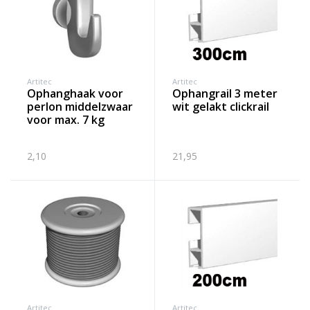
Artitec
Artitec
ophanghaak voor
ophangrail 3 meter
perlon middelzwaar
wit gelakt clickrail
voor max. 7 kg
2,10
21,95
Artitec
Artitec