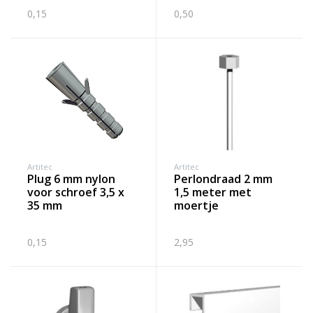
0,15
0,50
Artitec
Artitec
plug 6 mm nylon
perlondraad 2 mm
voor schroef 3,5 x
1,5 meter met
35 mm
moertje
0,15
2,95