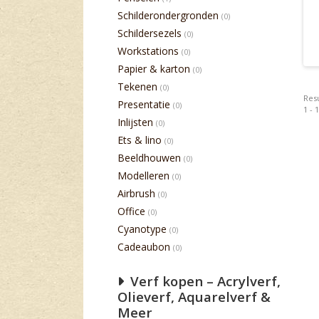
Schilderondergronden
(0)
Schildersezels
(0)
Workstations
(0)
Papier & karton
(0)
Tekenen
(0)
Resu
Presentatie
(0)
1 - 
Inlijsten
(0)
Ets & lino
(0)
Beeldhouwen
(0)
Modelleren
(0)
Airbrush
(0)
Office
(0)
Cyanotype
(0)
Cadeaubon
(0)
Verf kopen – Acrylverf,
Olieverf, Aquarelverf &
Meer