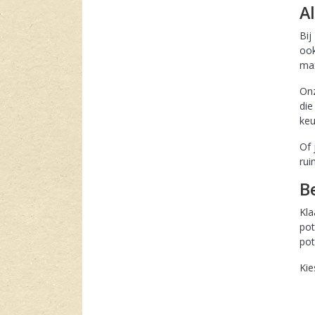
Bij
ook
max
Onz
die
keu
Of 
rui
Kla
pot
pot
Kie