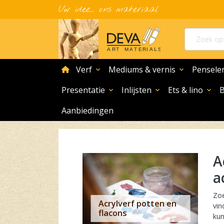
Uw idee... ons materiaal
home
Verf
Mediums & vernis
Pensele
expand_more
expand_more
Presentatie
Inlijsten
Ets & lino
expand_more
expand_more
expand_more
Aanbiedingen
Acrylverf potten kopen? Ontdek alle merken en kleuren
a
Zoe
Acrylverf potten en
vin
flacons
kun