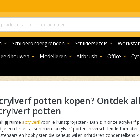
n
Schilderondergronden
Schildersezels
Workstat
expand_more
expand_more
expand_more
Beeldhouwen
Modelleren
Airbrush
Office
Cya
expand_more
expand_more
expand_more
expand_more
crylverf potten
k jij ruime
acrylverf
voor je kunstprojecten? Dan zijn onze acrylverf p
d je een breed assortiment acrylverf potten in verschillende formaten,
stenaars en hobbyisten die serieus willen schilderen zonder telkens 