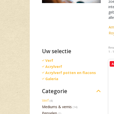
zoe
int
geb
all
Am
Roy
Resu
Uw selectie
1 - 
Verf
A
Acrylverf
Acrylverf potten en flacons
Galeria
Categorie
Verf
(4)
Mediums & vernis
(14)
Penselen
(1)