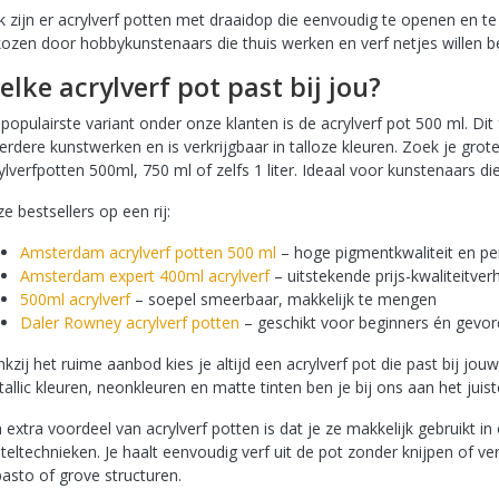
 zijn er acrylverf potten met draaidop die eenvoudig te openen en te 
ozen door hobbykunstenaars die thuis werken en verf netjes willen 
Welke acrylverf pot past bij jou?
populairste variant onder onze klanten is de acrylverf pot 500 ml. Di
rdere kunstwerken en is verkrijgbaar in talloze kleuren. Zoek je gro
ylverfpotten 500ml, 750 ml of zelfs 1 liter. Ideaal voor kunstenaars di
e bestsellers op een rij:
Amsterdam acrylverf potten 500 ml
– hoge pigmentkwaliteit en pe
Amsterdam expert 400ml acrylverf
– uitstekende prijs-kwaliteitve
500ml acrylverf
– soepel smeerbaar, makkelijk te mengen
Daler Rowney acrylverf potten
– geschikt voor beginners én gevo
kzij het ruime aanbod kies je altijd een acrylverf pot die past bij jo
allic kleuren, neonkleuren en matte tinten ben je bij ons aan het juist
 extra voordeel van acrylverf potten is dat je ze makkelijk gebruikt 
teltechnieken. Je haalt eenvoudig verf uit de pot zonder knijpen of ver
asto of grove structuren.