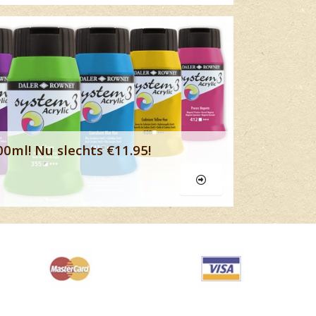
Lees meer
00ml! Nu slechts €11.95!