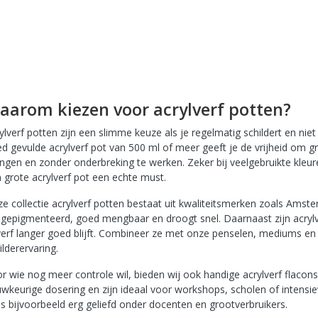
Waarom kiezen voor acrylverf potten?
ylverf potten zijn een slimme keuze als je regelmatig schildert en nie
d gevulde acrylverf pot van 500 ml of meer geeft je de vrijheid om gro
gen en zonder onderbreking te werken. Zeker bij veelgebruikte kleuren
 grote acrylverf pot een echte must.
e collectie acrylverf potten bestaat uit kwaliteitsmerken zoals Amst
k gepigmenteerd, goed mengbaar en droogt snel. Daarnaast zijn acrylv
verf langer goed blijft. Combineer ze met onze penselen, mediums e
ilderervaring.
r wie nog meer controle wil, bieden wij ook handige acrylverf flacon
wkeurige dosering en zijn ideaal voor workshops, scholen of intensiev
is bijvoorbeeld erg geliefd onder docenten en grootverbruikers.