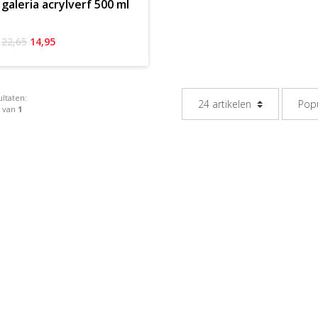
galeria acrylverf 500 ml
22,65
14,95
ltaten:
1 van
1