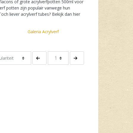
 flacons of grote acrylverfpotten 500ml voor
ylverf potten zijn populair vanwege hun
ch liever acrylverf tubes? Bekijk dan hier
Galeria Acrylverf
Vorige pagina
Volgende pagina