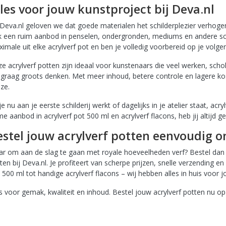
Alles voor jouw kunstproject bij Deva.nl
 Deva.nl geloven we dat goede materialen het schilderplezier verhog
 een ruim aanbod in penselen, ondergronden, mediums en andere sch
imale uit elke acrylverf pot en ben je volledig voorbereid op je vol
e acrylverf potten zijn ideaal voor kunstenaars die veel werken, schol
 graag groots denken. Met meer inhoud, betere controle en lagere ko
ze.
je nu aan je eerste schilderij werkt of dagelijks in je atelier staat, ac
me aanbod in acrylverf pot 500 ml en acrylverf flacons, heb jij altijd ge
Bestel jouw acrylverf potten eenvoudig o
ar om aan de slag te gaan met royale hoeveelheden verf? Bestel dan
ten bij Deva.nl. Je profiteert van scherpe prijzen, snelle verzending en
 500 ml tot handige acrylverf flacons – wij hebben alles in huis voor 
s voor gemak, kwaliteit en inhoud. Bestel jouw acrylverf potten nu o