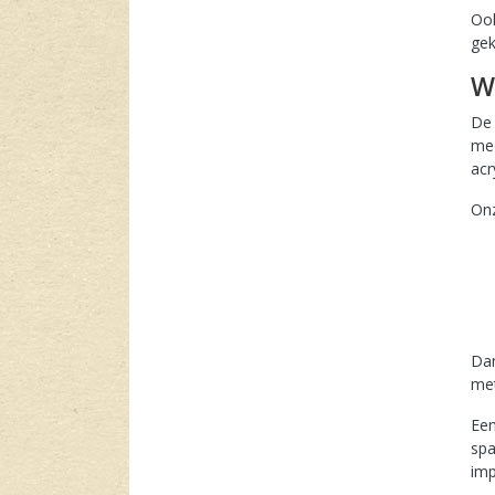
Ook
gek
De 
mee
acr
Onz
Dan
met
Een
spa
imp