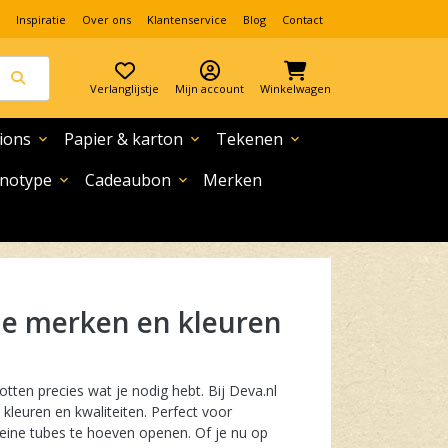
Inspiratie
Over ons
Klantenservice
Blog
Contact
Verlanglijstje
Mijn account
Winkelwagen
ions
Papier & karton
Tekenen
expand_more
expand_more
expand_more
notype
Cadeaubon
Merken
expand_more
expand_more
otten precies wat je nodig hebt. Bij Deva.nl
 kleuren en kwaliteiten. Perfect voor
kleine tubes te hoeven openen. Of je nu op