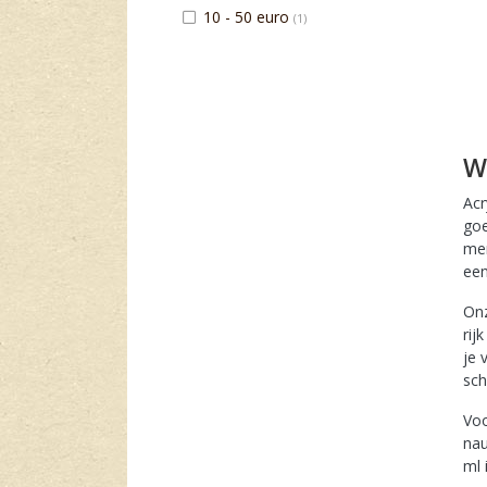
10 - 50 euro
(1)
Acr
goe
men
een
Onz
rij
je 
sch
Voo
nau
ml 