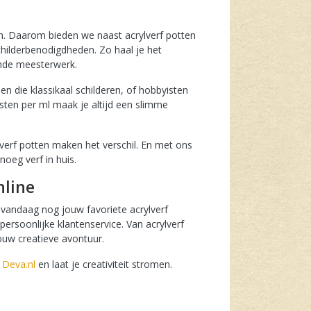
en. Daarom bieden we naast acrylverf potten
ilderbenodigdheden. Zo haal je het
gende meesterwerk.
en die klassikaal schilderen, of hobbyisten
sten per ml maak je altijd een slimme
rylverf potten maken het verschil. En met ons
noeg verf in huis.
nline
 vandaag nog jouw favoriete acrylverf
 persoonlijke klantenservice. Van acrylverf
jouw creatieve avontuur.
p
Deva.nl
en laat je creativiteit stromen.