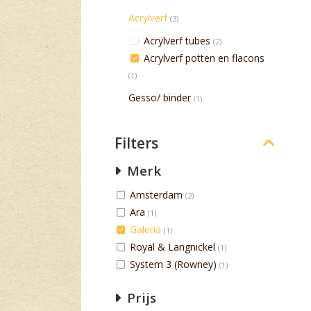
Acrylverf
(3)
Acrylverf tubes
(2)
Acrylverf potten en flacons
(1)
Gesso/ binder
(1)
Filters
Merk
Amsterdam
(2)
Ara
(1)
Galeria
(1)
Royal & Langnickel
(1)
System 3 (Rowney)
(1)
Prijs