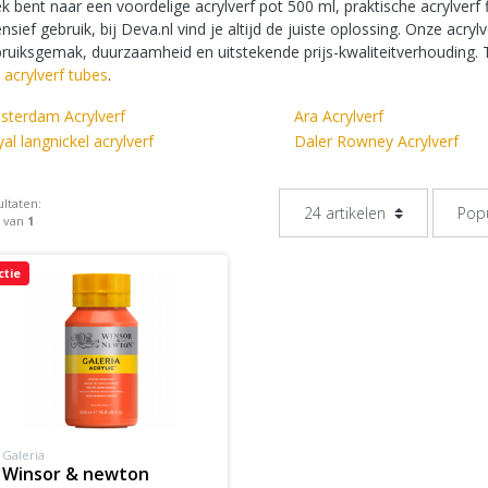
k bent naar een voordelige acrylverf pot 500 ml, praktische acrylverf
ensief gebruik, bij Deva.nl vind je altijd de juiste oplossing. Onze acr
ruiksgemak, duurzaamheid en uitstekende prijs-kwaliteitverhouding. To
e
acrylverf tubes
.
sterdam Acrylverf
Ara Acrylverf
al langnickel acrylverf
Daler Rowney Acrylverf
ltaten:
1 van
1
ctie
Galeria
winsor & newton