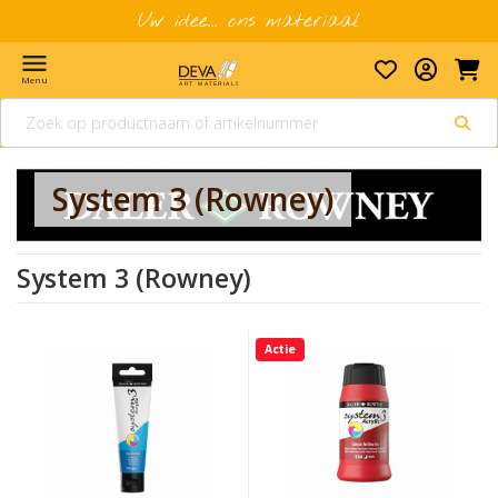
Uw idee... ons materiaal
menu
Menu
System 3 (Rowney)
System 3 (Rowney)
Actie