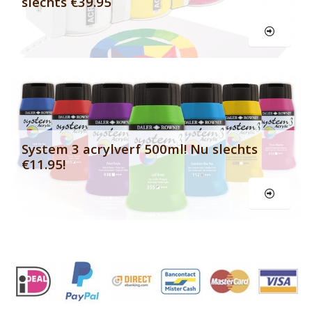
slechts €39.95
Le
System 3 acrylverf 500ml! Nu slechts
€11.95!