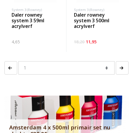
System 3 (Rowney)
System 3 (Rowney)
daler rowney
daler rowney
system 3 59ml
system 3 500ml
acrylverf
acrylverf
4,65
18,20
11,95
Vorige pagina
Volgen
Banner row 2
Le
Amsterdam 4 x 500ml primair set nu