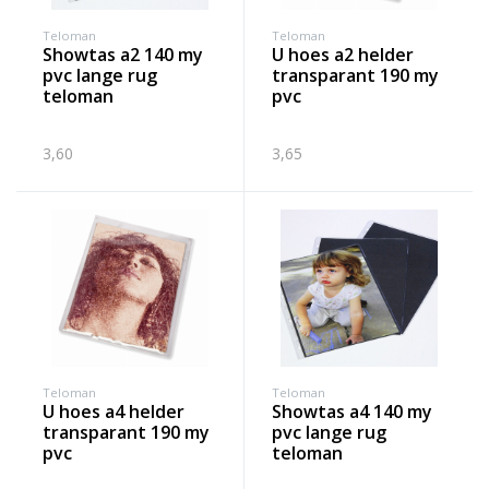
Teloman
Teloman
showtas a2 140 my
u hoes a2 helder
pvc lange rug
transparant 190 my
teloman
pvc
3,60
3,65
Teloman
Teloman
u hoes a4 helder
showtas a4 140 my
transparant 190 my
pvc lange rug
pvc
teloman