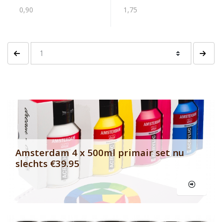
0,90
1,75
Vorige pagina
Volgen
Banner row 2
Le
Amsterdam 4 x 500ml primair set nu
slechts €39.95
Le