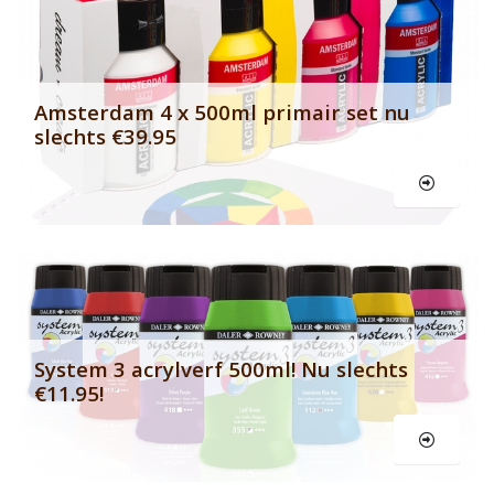
Banner row 2
Le
Amsterdam 4 x 500ml primair set nu
slechts €39.95
Le
System 3 acrylverf 500ml! Nu slechts
€11.95!