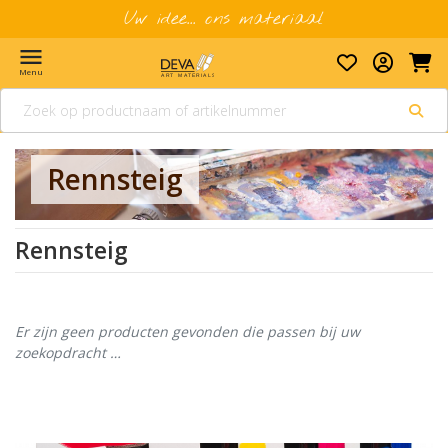
Uw idee... ons materiaal
menu
Menu
Rennsteig
Rennsteig
Er zijn geen producten gevonden die passen bij uw
zoekopdracht …